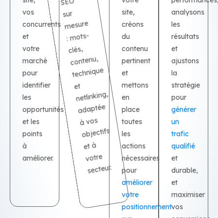
site,
SEO
analysons
vos
sur
mesure
concurrents
les
résultats
mots-
du
et
clés,
votre
et
contenu,
ajustons
marché
technique
et
pour
la
stratégie
identifier
et
netlinking,
en
pour
les
adaptée
générer
opportunités
à vos
et les
un
objectifs
les
trafic
points
qualifié
et à
à
votre
améliorer.
et
secteur.
durable,
pour
améliorer
votre
positionnement
sur
et
maximise
vos
conversi