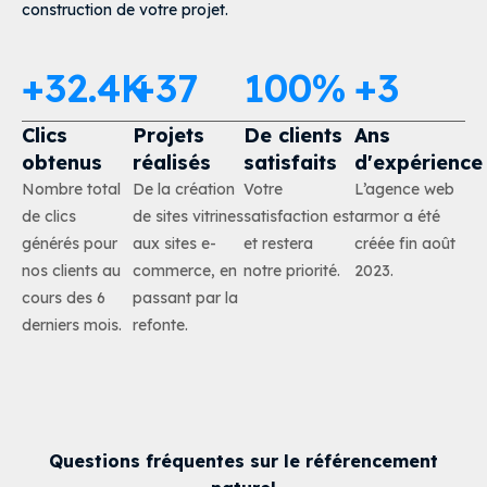
construction de votre projet
.
+
32.4
K
+
37
100
%
+
3
Clics
Projets
De clients
Ans
obtenus
réalisés
satisfaits
d'expérience
Nombre total
De la création
Votre
L’agence web
de clics
de sites vitrines
satisfaction est
armor a été
générés pour
aux sites e-
et restera
créée fin août
nos clients au
commerce, en
notre priorité.
2023.
cours des 6
passant par la
derniers mois.
refonte.
Questions fréquentes sur le référencement