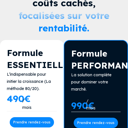
coûts cachés,
focalisées sur votre
rentabilité.
Formule
Formule
ESSENTIELLE
PERFORMAN
L’indispensable pour
La solution complète
initier la croissance (La
pour dominer votre
méthode 80/20).
marché.
490€
/
/
990€
mois
mois
Prendre rendez-vous
Prendre rendez-vous