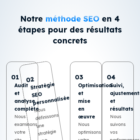
Notre
méthode SEO
en 4
étapes pour des résultats
Denis Ranchon
concrets
Découvrir le projet →
03
01
04
02
Stratégie
SE
Optimisation
mise
en
Audit
Suivi,
ajustements
et
et
O
personnalisée
analyse
et
résultats
complète
Nous
:
définissons
œuvre
Nous
Nous
suivons
Nous
optimisons
votre
site,
créons
contenu
pertinent
mettons
place
toutes
actions
nécessaires
examinons
une
stratégie
votre
vos
performances,