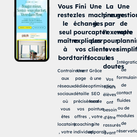
Vous
Fini
Une
La
Une
restez
les
machine
preuve
gestio
le
échanges
à
par
de
seul
pour
capter
l'exemple
votre
maître
expliquer
des
pour
plann
à
vos
clients
lever
simpli
bord
tarifs
locaux
les
Intégrati
doutes
de
Contrairement
Une
Grâce
formulair
aux
page
à une
Vos
de
réseaux
dédiée
optimisation
futurs
contact
sociaux
détaille
SEO
élèves
fluides
où
précisément
locale
ont
ou de
vous
vos
pointue
besoin
modules
êtes
offres
, votre
d'être
de
locataire
(coaching
site
rassurés
réservati
, votre
individuel,
apparaît
avant