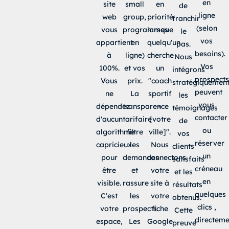
en
site
small
en
de
ligne
web
group,
priorité
franchir
(selon
vous
programmes
lorsque
le
vos
appartient
en
quelqu'un
pas.
besoins).
à
ligne)
cherche
Nous
Vos
100%.
et vos
un
intégrons
prospects
Vous
prix.
"coach
stratégiquemen
peuvent
ne
La
sportif
les
vous
dépendez
transparence
+
témoignages
contacter
d'aucun
tarifaire
[votre
de
ou
algorithme
filtre
ville]".
vos
réserver
capricieux
les
Nous
clients
un
pour
demandes
connectons
satisfaits
créneau
être
et
votre
et les
en
visible.
rassure
site à
résultats
quelques
C'est
les
votre
obtenus.
clics ,
votre
prospects.
fiche
Cette
directeme
espace,
Les
Google
preuve