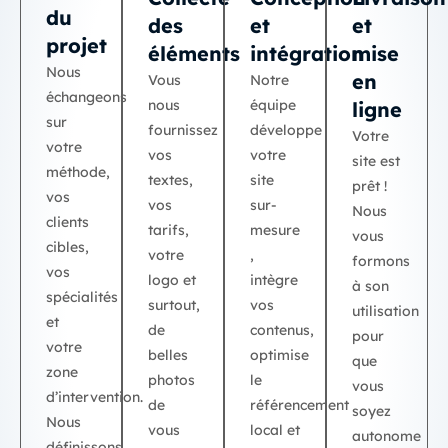
du
des
et
et
projet
éléments
intégration
mise
Nous
en
Vous
Notre
échangeons
nous
équipe
ligne
sur
fournissez
développe
Votre
votre
vos
votre
site est
méthode,
textes,
site
prêt !
vos
vos
sur-
Nous
clients
tarifs,
mesure
vous
cibles,
votre
,
formons
vos
logo et
intègre
à son
spécialités
surtout,
vos
utilisation
et
de
contenus,
pour
votre
belles
optimise
que
zone
photos
le
vous
d’intervention.
de
référencement
soyez
Nous
vous
local
et
autonome
définissons