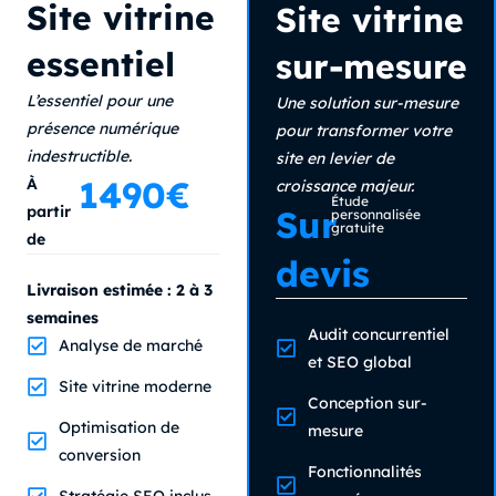
Site vitrine
Site vitrine
essentiel
sur-mesure
L’essentiel pour une
Une solution sur-mesure
présence numérique
pour transformer votre
indestructible.
site en levier de
1490€
À
croissance majeur.
Étude
partir
Sur
personnalisée
gratuite
de
devis
Livraison estimée : 2 à 3
semaines
Audit concurrentiel
Analyse de marché
et SEO global
Site vitrine moderne
Conception sur-
Optimisation de
mesure
conversion
Fonctionnalités
Stratégie SEO inclus