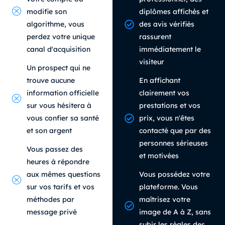
modifie son
diplômes affichés et
algorithme, vous
des avis vérifiés
perdez votre unique
rassurent
canal d'acquisition
immédiatement le
visiteur
Un prospect qui ne
trouve aucune
En affichant
information officielle
clairement vos
sur vous hésitera à
prestations et vos
vous confier sa santé
prix, vous n'êtes
et son argent
contacté que par des
personnes sérieuses
Vous passez des
et motivées
heures à répondre
aux mêmes questions
Vous possédez votre
sur vos tarifs et vos
plateforme. Vous
méthodes par
maîtrisez votre
message privé
image de A à Z, sans
subir les règles des