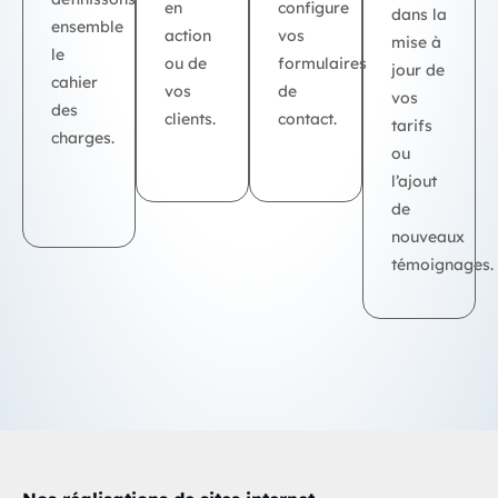
en
configure
dans la
ensemble
action
vos
mise à
le
ou de
formulaires
jour de
cahier
vos
de
vos
des
clients.
contact.
tarifs
charges.
ou
l’ajout
de
nouveaux
témoignages.