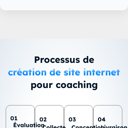
Processus de
création de site internet
pour coaching
01
02
03
04
Évaluation
Collecte
Conception
Livraison