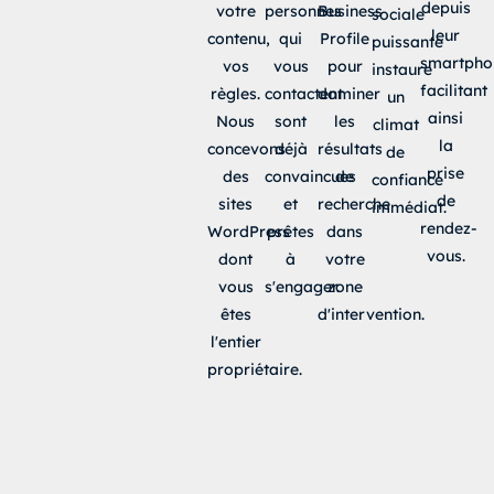
depuis
votre
personnes
Business
sociale
leur
contenu,
qui
Profile
puissante
smartpho
vos
vous
pour
instaure
facilitant
règles.
contactent
dominer
un
ainsi
Nous
sont
les
climat
la
concevons
déjà
résultats
de
prise
des
convaincues
de
confiance
de
sites
et
recherche
immédiat.
rendez-
WordPress
prêtes
dans
vous.
dont
à
votre
vous
s'engager.
zone
êtes
d'intervention.
l'entier
propriétaire.