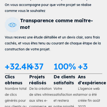
On vous accompagne pour que votre projet se réalise
comme vous le souhaitez
Transparence comme maître-
mot
Vous recevez une étude détaillée et un devis clair, sans frais
cachés, et vous êtes tenu au courant de chaque étape de la
construction de votre projet
.
+
32.4
K
+
37
100
%
+
3
Clics
Projets
De clients
Ans
obtenus
réalisés
satisfaits
d'expérience
Nombre total
De la création
Votre
L’agence web
de clics
de sites vitrines
satisfaction est
armor a été
générés pour
aux sites e-
et restera
créée fin août
nos clients au
commerce, en
notre priorité.
2023.