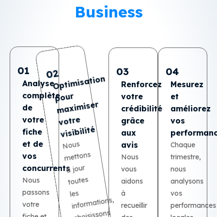
Business
03
01
04
02
Opti
misation
maxi
Mesurez
Renforcez
votre
crédibilité
grâce
aux
Analyse
complète
pour
et
miser
améliorez
de
votre
votre
vos
performance
visibilité
fiche
avis
Chaque
et de
Nous
infor
trimestre,
mettons
Nous
vous
aidons
vos
à jour
concurrents
nous
analysons
toutes
Nous
à
passons
vos
les
mations,
performances
recueillir
des
votre
choisissons
locales
fiche et