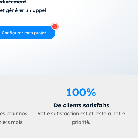
médiatement
.
 et générer un appel
Configurer mon projet
100
%
De clients satisfaits
rés pour nos
Votre satisfaction est et restera notre
niers mois.
priorité.