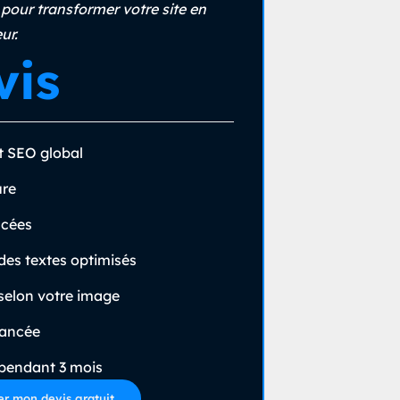
pour transformer votre site en
ur.
vis
t SEO global
ure
ncées
es textes optimisés
selon votre image
vancée
 pendant 3 mois
 mon devis gratuit