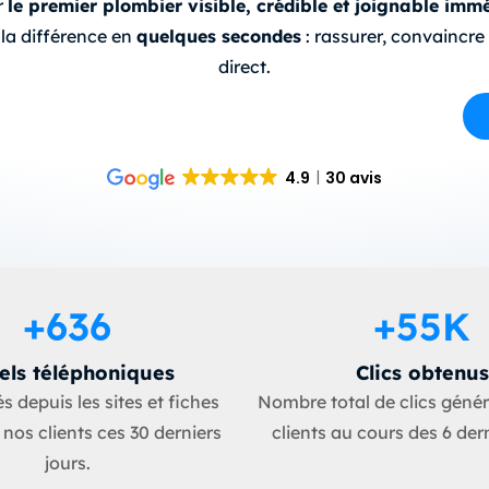
r
le premier plombier visible, crédible et joignable im
e la différence en
quelques secondes
: rassurer, convaincre
direct.
4.9
30 avis
+
636
+
55
K
els téléphoniques
Clics obtenus
 depuis les sites et fiches
Nombre total de clics géné
nos clients ces 30 derniers
clients au cours des 6 der
jours.