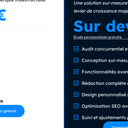
Une solution sur-mesure 
€
levier de croissance maje
Sur de
Étude personnalisée gratuite
Audit concurrentiel e
Conception sur-mes
Fonctionnalités ava
Rédaction complète d
Design personnalisé 
es
Optimisation SEO a
 gratuit
Suivi et ajustements
Demander