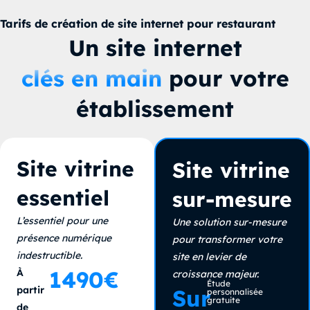
Tarifs de création de site internet pour restaurant
Un site internet
clés en main
pour votre
établissement
Site vitrine
Site vitrine
essentiel
sur-mesure
L’essentiel pour une
Une solution sur-mesure
présence numérique
pour transformer votre
indestructible.
site en levier de
1490€
À
croissance majeur.
Étude
partir
Sur
personnalisée
gratuite
de