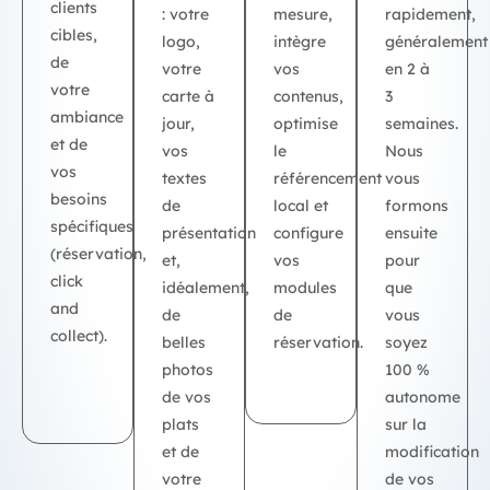
clients
: votre
mesure,
rapidement,
cibles,
logo,
intègre
généralement
de
votre
vos
en 2 à
votre
carte à
contenus,
3
ambiance
jour,
optimise
semaines
.
et de
vos
le
Nous
vos
textes
référencement
vous
besoins
de
local et
formons
spécifiques
présentation
configure
ensuite
(réservation,
et,
vos
pour
click
idéalement,
modules
que
and
de
de
vous
collect).
belles
réservation.
soyez
photos
100 %
de vos
autonome
plats
sur la
et de
modification
votre
de vos