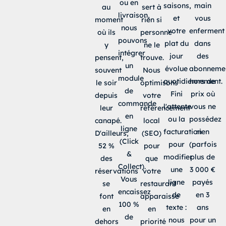
ou en
saisons,
main
au
sert à
livraison,
et
vous
moment
rien si
nous
votre
enferment
où ils
personne
pouvons
plat du
dans
y
ne le
intégrer
jour
des
pensent,
trouve.
un
évolue
abonneme
souvent
Nous
module
quotidiennement.
hors de
le soir
optimisons
de
Fini
prix où
depuis
votre
commande
l'attente
vous ne
leur
référencement
en
ou la
possédez
canapé.
local
ligne
facturation
rien
D'ailleurs,
(SEO)
(Click
pour
(parfois
52 %
pour
&
modifier
plus de
des
que
Collect).
une
3 000 €
réservations
votre
Vous
ligne
payés
se
restaurant
encaissez
de
en 3
font
apparaisse
100 %
texte :
ans
en
en
de
nous
pour un
dehors
priorité