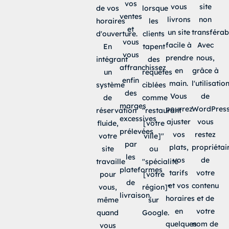
vos
vous
site
de vos
lorsque
ventes
livrons
non
horaires
les
et
un site
transférab
d'ouverture.
clients
vous
facile à
Avec
En
tapent
vous
prendre
nous,
intégrant
des
affranchissez
en
grâce à
un
requêtes
enfin
main.
l'utilisatio
système
ciblées
des
Vous
de
de
comme
marges
pourrez
WordPress
réservation
"restaurant
excessives
ajuster
vous
fluide,
[votre
prélevées
vos
restez
votre
ville]"
par
plats,
propriétai
site
ou
les
vos
de
travaille
"spécialité
plateformes
tarifs
votre
pour
[votre
de
et vos
contenu
vous,
région]"
livraison.
horaires
et de
même
sur
en
votre
quand
Google.
quelques
nom de
vous