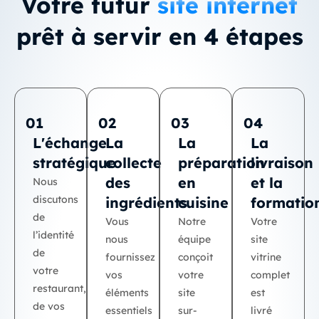
Votre futur
site internet
prêt à servir en 4 étapes
01
02
03
04
L'échange
La
La
La
stratégique
collecte
préparation
livraison
des
en
et la
Nous
discutons
ingrédients
cuisine
formatio
de
Vous
Notre
Votre
l’identité
nous
équipe
site
de
fournissez
conçoit
vitrine
votre
vos
votre
complet
restaurant,
éléments
site
est
de vos
essentiels
sur-
livré