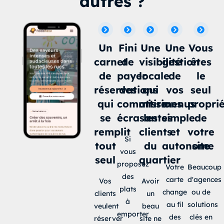
autres ?
Un
Fini
Une
Une
Vous
carnet
de
visibilité
gestion
êtes
de
payer
locale
de
le
réservations
des
qui
vos
seul
qui
commissions
attire
menus
proprié
se
écrasantes
les
simple
de
remplit
clients
et
votre
Si
tout
du
autonome
site
vous
seul
quartier
proposez
Votre
Beaucoup
des
carte
d'agences
Vos
Avoir
plats
change
ou de
clients
un
à
au fil
solutions
veulent
beau
emporter
des
clés en
réserver
site ne