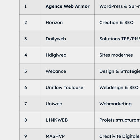
1
Agence Web Armor
WordPress & Sur-
2
Horizon
Création & SEO
3
Dailyweb
Solutions TPE/PM
4
Hdigiweb
Sites modernes
5
Webance
Design & Stratégi
6
Uniflow Toulouse
Webdesign & SEO
7
Uniweb
Webmarketing
8
LINKWEB
Projets structuran
9
MASHVP
Créativité Digitale