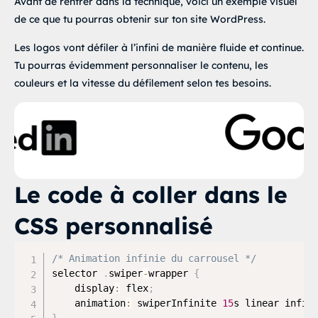
Avant de rentrer dans la technique, voici un exemple visuel
de ce que tu pourras obtenir sur ton site WordPress.
Les logos vont défiler à l’infini de manière fluide et continue.
Tu pourras évidemment personnaliser le contenu, les
couleurs et la vitesse du défilement selon tes besoins.
Le code à coller dans le
CSS personnalisé
/* Animation infinie du carrousel */
selector 
.
swiper
-
wrapper 
{
    display
:
 flex
;
    animation
:
 swiperInfinite 
15
s linear infin