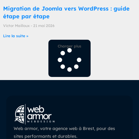
Migration de Joomla vers WordPress : guide
étape par étape
Victor Mailloux
21 mai 2026
Lire la suite »
Charger plus
Web armor, votre agence web à Brest, pour des
sites performants et durables.