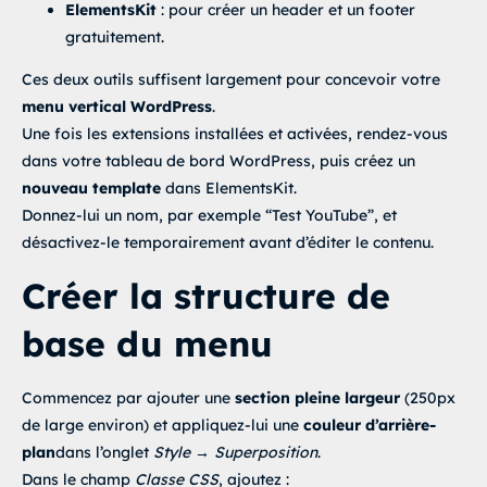
selector .elementor-icon-list-text
{
ElementsKit
: pour créer un header et un footer
    });

min-width
:
var
(
--label-min
)
;
    if (current && current.id) setActive(current.id);

gratuitement.
color
:
var
(
--text
)
;
  }, 300);

transition
:
 color .2s ease
,
 opacity .2s ease
;
}
Ces deux outils suffisent largement pour
concevoir votre
</
script
>
selector .elementor-icon-list-item:hover a,

menu vertical WordPress
.
selector .elementor-icon-list-item.active a,

Une fois les extensions installées et activées, rendez-vous
selector .elementor-icon-list-item.is-active a
{
background
:
var
(
--pill
)
;
dans votre tableau de bord WordPress, puis créez un
box-shadow
:
 0 2px 10px 
rgba
(
0
,
0
,
0
,
.08
)
;
}
nouveau template
dans ElementsKit.
Donnez-lui un nom, par exemple “Test YouTube”, et
selector .elementor-icon-list-item:hover .elementor-icon-list-tex
selector .elementor-icon-list-item.active .elementor-icon-list-te
désactivez-le temporairement avant d’éditer le contenu.
selector .elementor-icon-list-item.is-active .elementor-icon-list
color
:
var
(
--text-active
)
;
Créer la structure de
}
selector .elementor-icon-list-item:hover .elementor-icon-list-ico
base du menu
selector .elementor-icon-list-item.active .elementor-icon-list-ic
selector .elementor-icon-list-item.is-active .elementor-icon-list
-webkit-text-stroke-width
:
var
(
--stroke-active
)
;
color
:
var
(
--text-active
)
;
Commencez par ajouter une
section pleine largeur
(250px
}
selector .elementor-icon-list-item:hover .elementor-icon-list-ico
de large environ) et appliquez-lui une
couleur d’arrière-
selector .elementor-icon-list-item.active .elementor-icon-list-ic
selector .elementor-icon-list-item.is-active .elementor-icon-list
plan
dans l’onglet
Style → Superposition
.
color
:
var
(
--text-active
)
;
Dans le champ
Classe CSS
, ajoutez :
}