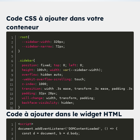
Code CSS à ajouter dans votre
conteneur
:root
{
--sidebar-width
:
 320px
;
--sidebar-narrow
:
 72px
;
}
.sidebar
{
position
:
 fixed
;
top
:
 0
;
left
:
 0
;
height
:
 100vh
;
width
:
var
(
--sidebar-width
)
;
overflow
:
 hidden auto
;
-webkit-overflow-scrolling
:
 touch
;
z-index
:
 1000
;
transition
:
 width .3s ease
,
 transform .3s ease
,
 padding .3s eas
padding
:
 32px 28px
;
will-change
:
 width
,
 transform
,
 padding
;
backface-visibility
:
 hidden
;
}
Code à ajouter dans le widget HTML
body.nav-collapsed .sidebar
{
width
:
var
(
--sidebar-narrow
)
;
<
script
>
padding
:
 24px 10px
;
document.addEventListener('DOMContentLoaded', () => {

}
  const d = document, b = d.body;
