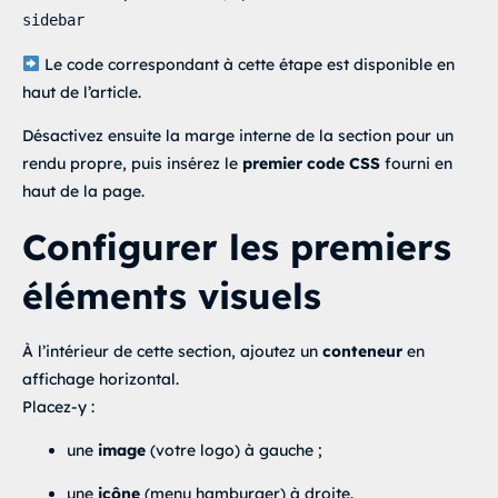
selector .elementor-icon-list-item:hover .elementor-icon-list-ico
sidebar
selector .elementor-icon-list-item.active .elementor-icon-list-ic
selector .elementor-icon-list-item.is-active .elementor-icon-list
fill
:
var
(
--text-active
)
;
Le code correspondant à cette étape est disponible en
}
haut de l’article.
selector .elementor-icon-list-item:hover .elementor-icon-list-ico
transform
:
translateX
(
1px
)
;
Désactivez ensuite la marge interne de la section pour un
}
rendu propre, puis insérez le
premier code CSS
fourni en
selector .elementor-icon-list-item a:focus-visible
{
haut de la page.
box-shadow
:
 0 0 0 3px 
rgba
(
255
,
255
,
255
,
.6
)
,
 0 0 0 6px 
rgba
(
0
,
0
,
background
:
var
(
--pill
)
;
color
:
var
(
--text-active
)
;
Configurer les premiers
}
html
{
scroll-behavior
:
 smooth
;
}
éléments visuels
[id]
{
scroll-margin-top
:
var
(
--scroll-offset
)
;
}
@media
(
prefers-reduced-motion
:
 reduce
)
{
selector .elementor-icon-list-item a,

À l’intérieur de cette section, ajoutez un
conteneur
en
  selector .elementor-icon-list-text,

  selector .elementor-icon-list-icon,

affichage horizontal.
  selector .elementor-icon-list-icon i,

Placez-y :
  selector .elementor-icon-list-icon svg path
{
transition
:
 none 
!important
;
}
une
image
(votre logo) à gauche ;
}
une
icône
(menu hamburger) à droite.