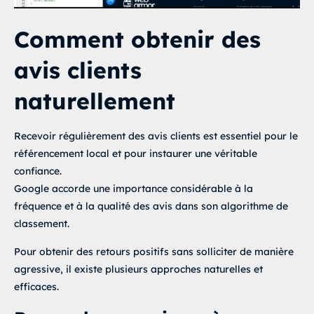
<
span
class
=
"
star
"
data-value
=
"
1
"
>
★
</
span
>
<
span
class
=
"
star
"
data-value
=
"
2
"
>
★
</
span
>
<
span
class
=
"
star
"
data-value
=
"
3
"
>
★
</
span
>
Comment obtenir des
<
span
class
=
"
star
"
data-value
=
"
4
"
>
★
</
span
>
<
span
class
=
"
star
"
data-value
=
"
5
"
>
★
</
span
>
avis clients
</
div
>
<
div
class
=
"
message
"
id
=
"
message
"
>
Merci pour votre r
naturellement
</
div
>
<
script
>
Recevoir régulièrement des avis clients est essentiel pour le
  const stars = document.querySelectorAll('.star');

  const message = document.getElementById('message');

référencement local
et pour instaurer une véritable
  let selectedRating = 0;

confiance.
Google accorde une importance considérable à la
  function highlightStars(rating) {

    stars.forEach((star, index) => {

fréquence et à la qualité des avis dans son algorithme de
      star.classList.toggle('selected', index < rating)
classement.
    });

  }

Pour obtenir des retours positifs sans solliciter de manière
  stars.forEach(star => {

agressive, il existe plusieurs approches naturelles et
    star.addEventListener('mouseover', function () {

efficaces.
      highlightStars(parseInt(this.dataset.value));

    });
