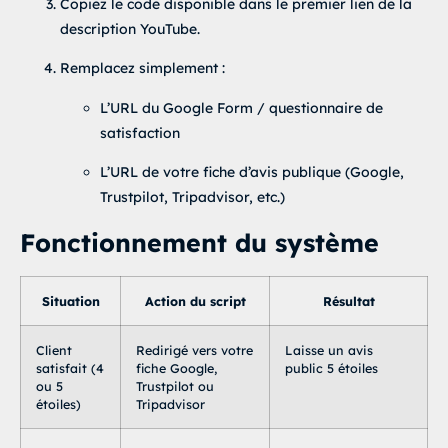
Copiez le code disponible dans le premier lien de la
    margin-bottom: 10px;

description YouTube.
    font-weight: 600;

  }

Remplacez simplement :
  .avis-sub {

    color: #777;

L’URL du Google Form / questionnaire de
    font-size: 15px;

satisfaction
    margin-bottom: 25px;

  }

L’URL de votre fiche d’avis publique (Google,
Trustpilot, Tripadvisor, etc.)
  .stars {

    display: flex;

    justify-content: center;

Fonctionnement du système
    gap: 10px;

    font-size: 45px;

    cursor: pointer;

Situation
Action du script
Résultat
  }

  .star {

Client
Redirigé vers votre
Laisse un avis
    color: #d3d3d3;

satisfait (4
fiche Google,
public 5 étoiles
    transition: transform 0.2s ease, color 0.3s ease;

ou 5
Trustpilot ou
  }

étoiles)
Tripadvisor
  .star:hover {

    transform: scale(1.2);
