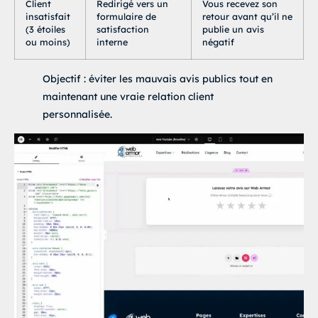
Client
Redirigé vers un
Vous recevez son
  }

insatisfait
formulaire de
retour avant qu’il ne
(3 étoiles
satisfaction
publie un avis
  .star.selected {

ou moins)
interne
négatif
    color: #ffc107;

  }

Objectif : éviter les mauvais avis publics tout en
  .message {

maintenant une vraie relation client
    margin-top: 20px;

personnalisée.
    font-size: 16px;

    color: #4CAF50;

    opacity: 0;

    transition: opacity 0.4s ease;

  }

  .message.show {

    opacity: 1;

</
style
>
<
div
class
=
"
avis-container
"
>
<
div
class
=
"
avis-text
"
>
Laissez votre avis sur notre 
<
div
class
=
"
avis-sub
"
>
Votre retour compte beaucoup p
<
div
class
=
"
stars
"
>