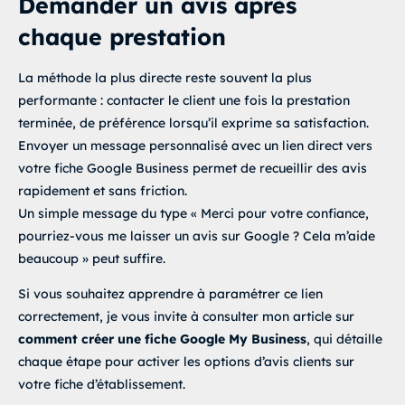
Demander un avis après
    star.addEventListener('mouseleave', function () {

chaque prestation
      highlightStars(selectedRating);

    });

La méthode la plus directe reste souvent la plus
    star.addEventListener('click', function () {

performante : contacter le client une fois la prestation
      selectedRating = parseInt(this.dataset.value);

      highlightStars(selectedRating);

terminée, de préférence lorsqu’il exprime sa satisfaction.
Envoyer un message personnalisé avec un lien direct vers
      message.classList.add('show');

      message.textContent = selectedRating <= 3

votre fiche Google Business permet de recueillir des avis
        ? "Merci pour votre retour, ouverture du formul
rapidement et sans friction.
        : "Merci ! Ouverture de votre page Google Avis.
Un simple message du type « Merci pour votre confiance,
      setTimeout(() => {

pourriez-vous me laisser un avis sur Google ? Cela m’aide
        if (selectedRating <= 3) {

beaucoup » peut suffire.
          window.open('URL_DE_VOTRE_GOOGLE_FORM', '_bla
        } else {

Si vous souhaitez apprendre à paramétrer ce lien
          window.open('URL_DE_VOTRE_PAGE_GOOGLE', '_bla
        }

correctement, je vous invite à consulter mon article sur
      }, 900);

comment créer une fiche Google My Business
, qui détaille
    });

chaque étape pour activer les options d’avis clients sur
</
script
>
votre fiche d’établissement.