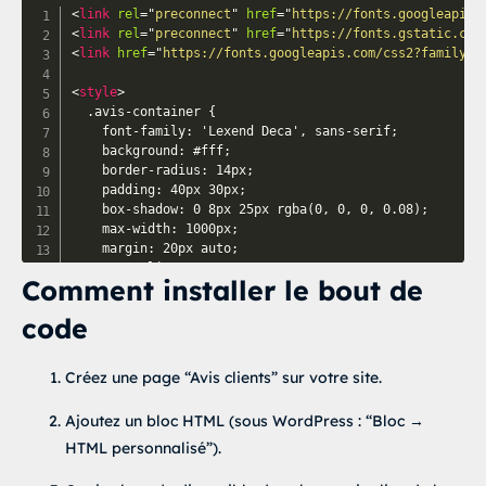
<
link
rel
=
"
preconnect
"
href
=
"
https://fonts.googleapis.
<
link
rel
=
"
preconnect
"
href
=
"
https://fonts.gstatic.com
<
link
href
=
"
https://fonts.googleapis.com/css2?family=L
<
style
>
  .avis-container {

    font-family: 'Lexend Deca', sans-serif;

    background: #fff;

    border-radius: 14px;

    padding: 40px 30px;

    box-shadow: 0 8px 25px rgba(0, 0, 0, 0.08);

    max-width: 1000px;

    margin: 20px auto;

    text-align: center;

Comment installer le bout de
    transition: all 0.3s ease;

  }

code
  .avis-container:hover {

    transform: translateY(-2px);

Créez une page “Avis clients” sur votre site.
    box-shadow: 0 10px 28px rgba(0, 0, 0, 0.1);

  }

Ajoutez un bloc HTML (sous WordPress : “Bloc →
  .avis-text {

HTML personnalisé”).
    color: #333;

    font-size: 18px;
